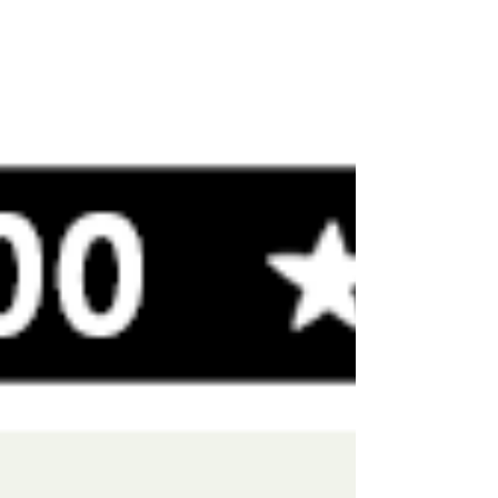
3 days of peace and music....
46 aastat tagasi augustis toimus legendaarne
Woodstocki festival. Olin vist 16 kui esimest korda
festivali filmi nägin ja see lõi kogu mu...