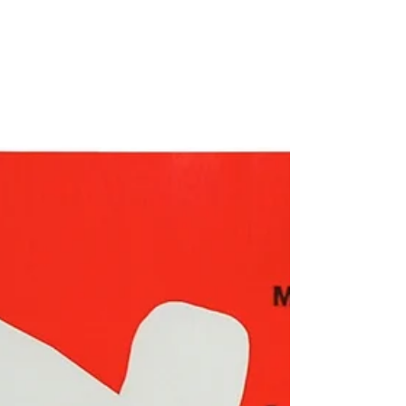
Inspiration
Tihti nõuavad numbriideed küpsemisaega ja väikselt
kogumeb mõtteid/emotsioone/inspiratsiooni - selleks
et sellest kõigest tuleks...